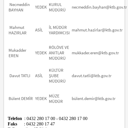
Necmeddin
KURUL
YEDEK
necmeddin.bayhan@ktb.gov.tr
BAYHAN
MÜDÜRÜ
Mahmut
İL MÜDÜR
ASİL
mahmut.hazirlar@ktb.gov.tr
HAZIRLAR
YARDIMCISI
RÖLÖVE VE
Mukadder
YEDEK
ANITLAR
mukkader.eren@ktb.gov.tr
EREN
MÜDÜRÜ
KÜLTÜR
Davut TATLI
ASİL
ŞUBE
davut.tatli@ktb.gov.tr
MÜDÜRÜ
MÜZE
Bülent DEMİR
YEDEK
bülent.demir@ktb.gov.tr
MÜDÜR
Telefon
: 0432 280 17 00 - 0432 280 17 00
Faks
: 0432 280 17 47