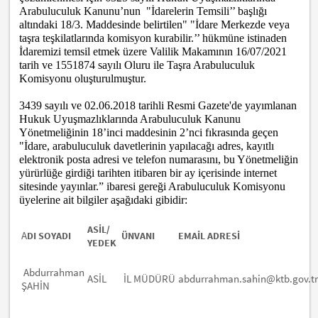
Arabuluculuk Kanunu’nun "İdarelerin Temsili’’ başlığı
altındaki 18/3. Maddesinde belirtilen" "İdare Merkezde veya
taşra teşkilatlarında komisyon kurabilir.’’ hükmüne istinaden
İdaremizi temsil etmek üzere Valilik Makamının 16/07/2021
tarih ve 1551874 sayılı Oluru ile Taşra Arabuluculuk
Komisyonu oluşturulmuştur.
3439 sayılı ve 02.06.2018 tarihli Resmi Gazete'de yayımlanan
Hukuk Uyuşmazlıklarında Arabuluculuk Kanunu
Yönetmeliğinin 18’inci maddesinin 2’nci fıkrasında geçen
"İdare, arabuluculuk davetlerinin yapılacağı adres, kayıtlı
elektronik posta adresi ve telefon numarasını, bu Yönetmeliğin
yürürlüğe girdiği tarihten itibaren bir ay içerisinde internet
sitesinde yayınlar.” ibaresi gereği Arabuluculuk Komisyonu
üyelerine ait bilgiler aşağıdaki gibidir:
ASİL/
A
DI SOYADI
ÜNVANI
EMAİL ADRESİ
YEDEK
Abdurrahman
ASİL
İL MÜDÜRÜ
abdurrahman.sahin@ktb.gov.t
ŞAHİN