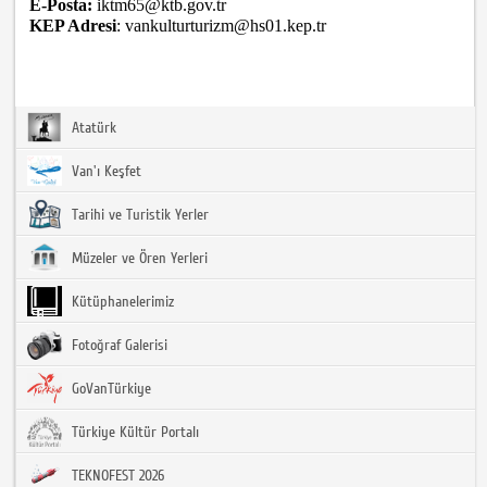
E-Posta:
iktm65@ktb.gov.tr
KEP Adresi
: vankulturturizm@hs01.kep.tr
Atatürk
Van'ı Keşfet
Tarihi ve Turistik Yerler
Müzeler ve Ören Yerleri
Kütüphanelerimiz
Fotoğraf Galerisi
GoVanTürkiye
Türkiye Kültür Portalı
TEKNOFEST 2026